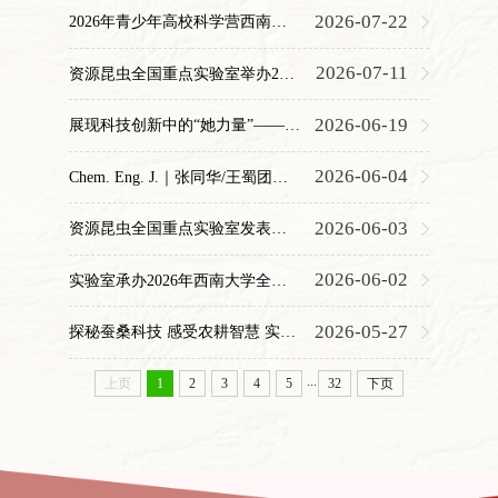
2026-07-22
2026年青少年高校科学营西南大学分营在蚕学宫开营
2026-07-11
资源昆虫全国重点实验室举办2026年学术夏令营
2026-06-19
展现科技创新中的“她力量”——童晓玲教授领衔入选“重庆巾帼科创（AI赋能）典型案例”
2026-06-04
Chem. Eng. J.｜张同华/王蜀团队构建蚕茧衍生离子凝胶，为宽温域固态超级电容器提供新策略
2026-06-03
资源昆虫全国重点实验室发表国内蜜蜂领域首篇Nature研究论文：全新视角解读蜂王发育的“建筑密码”
2026-06-02
实验室承办2026年西南大学全国科技活动周暨全国科技工作者日主题活动
2026-05-27
探秘蚕桑科技 感受农耕智慧 实验室科技活动周吸引市民沉浸式体验
...
上页
1
2
3
4
5
32
下页