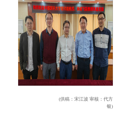
(供稿：宋江波 审核：代方
银)