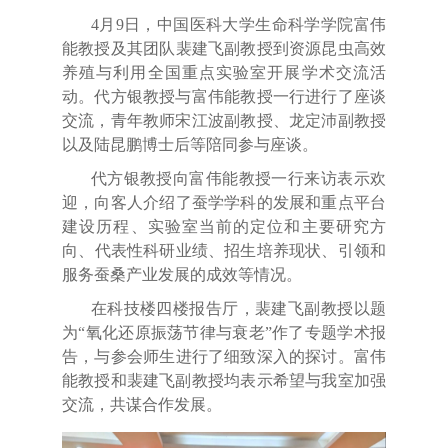
4
月
9
日，
中国医科大学生命科学学院富伟
能教授
及其团队
裴建飞副教授到资源昆虫高效
养殖与利用全国重点实验室开展学术交流活
动。代方银教授与富伟能教授一行进行了座谈
交流，青年教师宋江波
副教授
、
龙定沛副教授
以及
陆昆鹏
博士后等
陪同参与座谈。
代方银教授
向
富伟能教授一行
来访表示欢
迎，向客人
介绍了蚕
学
学科
的
发展和重点平台
建设
历程
、
实验室当前的定位和
主要研究方
向、
代表性科研
业绩、
招生培养现状、引领和
服务蚕桑产业
发展
的成效等情况。
在科技楼四楼报告厅
，
裴建飞副教授
以题
为
“氧化还原振荡节律与衰老”
作了专题
学术报
告，与
参会
师生进行了细致深入的探讨。富伟
能教授和裴建飞副教授均表示
希
望与我室加强
交流，
共谋
合作
发展
。