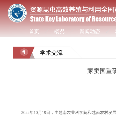
首页
概况
新闻动态
学术交流
家蚕国重
2022
年
10
月
19
日，由越南农业科学院和越南农村发