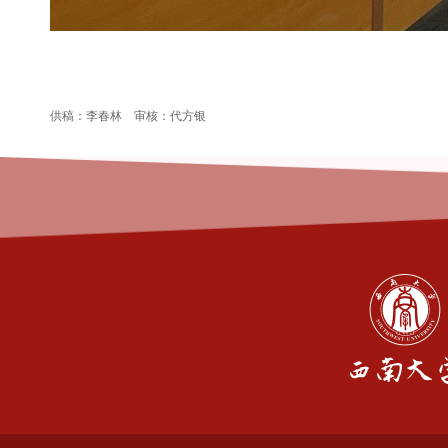
供稿：李春林
审核：代方银