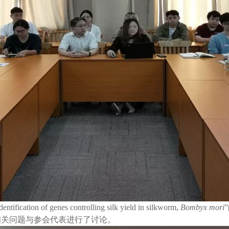
dentification of genes controlling silk yield in silkworm,
Bombyx mori
相关问题与参会代表进行了讨论。