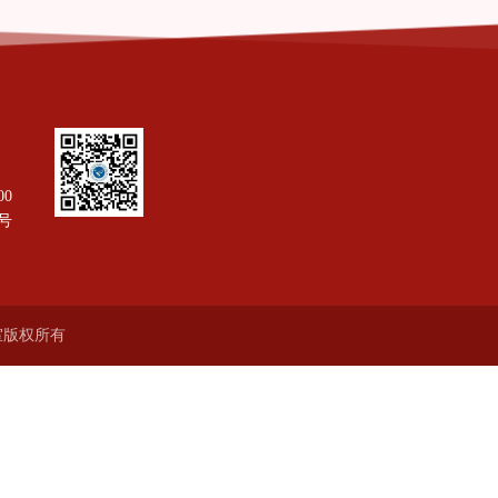
00
号
验室版权所有