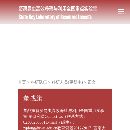
首页
>
科研队伍
>
科研人员(更新中)
>
正文
董战旗
董战旗资源昆虫高效养殖与利用全国重点实验
室 副研究员Contact Us（联系方式）：
02368250551E-mail（邮件）:
zqdong@swu.edu.cn教育背景2012-2017 西南大