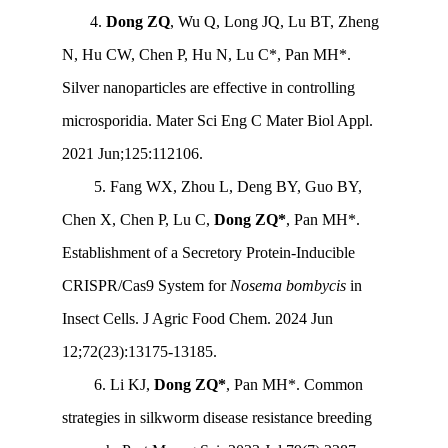
4.
Dong ZQ
, Wu Q, Long JQ, Lu BT, Zheng
N, Hu CW, Chen P, Hu N, Lu C*, Pan MH*.
Silver nanoparticles are effective in controlling
microsporidia. Mater Sci Eng C Mater Biol Appl.
2021 Jun;125:112106.
5
.
Fang WX, Zhou L, Deng BY, Guo BY,
Chen X, Chen P, Lu C,
Dong ZQ*
, Pan MH*.
Establishment of a Secretory Protein-Inducible
CRISPR/Cas9 System for
Nosema bombycis
in
Insect Cells. J Agric Food Chem. 2024 Jun
12;72(23):13175-13185.
6
.
Li KJ,
Dong ZQ*
, Pan MH*. Common
strategies in silkworm disease resistance breeding