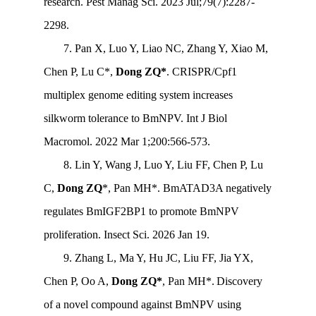
research. Pest Manag Sci. 2023 Jul;79(7):2287-
2298.
7. Pan X, Luo Y, Liao NC, Zhang Y, Xiao M,
Chen P, Lu C*,
Dong ZQ*
. CRISPR/Cpf1
multiplex genome editing system increases
silkworm tolerance to BmNPV. Int J Biol
Macromol. 2022 Mar 1;200:566-573.
8. Lin Y, Wang J, Luo Y, Liu FF, Chen P, Lu
C,
Dong ZQ
*, Pan MH*. BmATAD3A negatively
regulates BmIGF2BP1 to promote BmNPV
proliferation. Insect Sci. 2026 Jan 19.
9
. Zhang L, Ma Y, Hu JC, Liu FF, Jia YX,
Chen P, Oo A,
Dong ZQ*
, Pan MH*.
Discovery
of a novel compound against BmNPV using