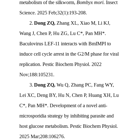
metabolism of the silkworm,
Bombyx mori
. Insect
Science. 2025 Feb;32(1):193-208.
2
.
Dong ZQ,
Zhang XL, Xiao M, Li KJ,
Wang J, Chen P, Hu ZG, Lu C*, Pan MH*.
Baculovirus LEF-11 interacts with BmIMPI to
induce cell cycle arrest in the G2/M phase for viral
replication. Pestic Biochem Physiol. 2022
Nov;188:105231.
3
.
Dong ZQ,
Wu Q, Zhang PC, Fang WY,
Lei XC, Deng BY, Hu N, Chen P, Huang XH, Lu
C*, Pan MH*. Development of a novel anti-
microsporidia strategy by inhibiting parasite and
host glucose metabolism. Pestic Biochem Physiol.
2025 Mar;208:106276.