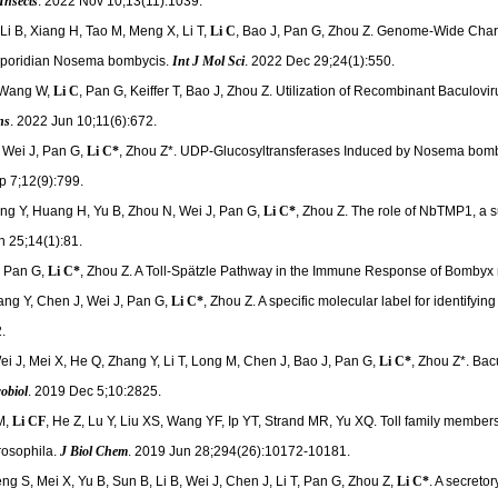
Insects
. 2022 Nov 10;13(11):1039.
 Li B, Xiang H, Tao M, Meng X, Li T,
Li C
, Bao J, Pan G, Zhou Z. Genome-Wide Char
osporidian Nosema bombycis.
Int J Mol Sci
. 2022 Dec 29;24(1):550.
, Wang W,
Li C
, Pan G, Keiffer T, Bao J, Zhou Z. Utilization of Recombinant Bacu
ns
. 2022 Jun 10;11(6):672.
, Wei J, Pan G,
Li C*
, Zhou Z*. UDP-Glucosyltransferases Induced by Nosema bomby
p 7;12(9):799.
ng Y, Huang H, Yu B, Zhou N, Wei J, Pan G,
Li C*
, Zhou Z. The role of NbTMP1, a 
n 25;14(1):81.
, Pan G,
Li C*
, Zhou Z. A Toll-Spätzle Pathway in the Immune Response of Bombyx
ng Y, Chen J, Wei J, Pan G,
Li C*
, Zhou Z. A specific molecular label for identif
.
Wei J, Mei X, He Q, Zhang Y, Li T, Long M, Chen J, Bao J, Pan G,
Li C*
, Zhou Z*. Bac
obiol
. 2019 Dec 5;10:2825.
M,
Li CF
, He Z, Lu Y, Liu XS, Wang YF, Ip YT, Strand MR, Yu XQ. Toll family members
rosophila.
J Biol Chem
. 2019 Jun 28;294(26):10172-10181.
g S, Mei X, Yu B, Sun B, Li B, Wei J, Chen J, Li T, Pan G, Zhou Z,
Li C*
. A secreto