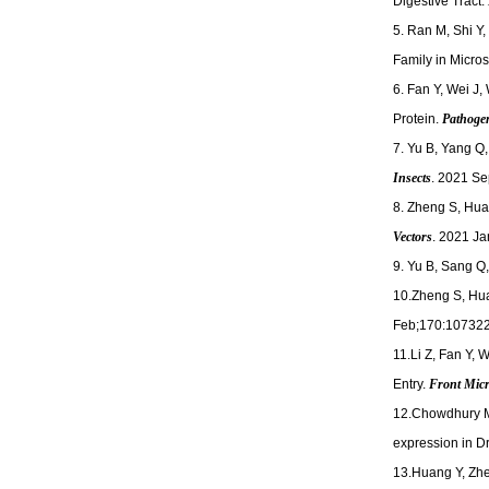
Digestive Tract.
5. Ran M, Shi Y,
Family in Micr
6. Fan Y, Wei J
Protein.
Pathoge
7. Yu B, Yang Q
Insects
. 2021 Se
8. Zheng S, Hua
Vectors
. 2021 Ja
9. Yu B, Sang Q
10.Zheng S, Hua
Feb;170:107322
11.Li Z, Fan Y, 
Entry.
Front Micr
12.Chowdhury 
expression in D
13.Huang Y, Zhen