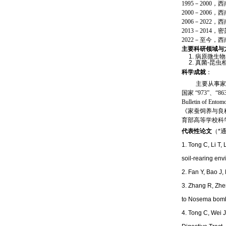
1995
－
2000
，西
2000
－
2006
，西
2006
－
2022
，西
2013
－
2014
，密
2022
－至今，西
主要科研领域与
1.
病原微生物
2.
真菌
-
昆虫
科学成就
：
主要从事家
国家
“973”
、
“86
Bulletin of Entom
《家蚕饲养与良
育部高等学校科
代表性论文
（
*
1. Tong C, Li T,
soil-rearing env
2. Fan Y, Bao J,
3. Zhang R, Zhe
to Nosema bombyc
4. Tong C, Wei 