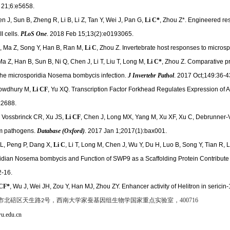
 21;6:e5658.
 J, Sun B, Zheng R, Li B, Li Z, Tan Y, Wei J, Pan G,
Li C*
, Zhou Z*. Engineered re
II cells.
PLoS One
. 2018 Feb 15;13(2):e0193065.
, Ma Z, Song Y, Han B, Ran M,
Li C
, Zhou Z. Invertebrate host responses to microsp
Ma Z, Han B, Sun B, Ni Q, Chen J, Li T, Liu T, Long M,
Li C*
, Zhou Z. Comparative pr
 the microsporidia Nosema bombycis infection.
J Invertebr Pathol
. 2017 Oct;149:36-4
howdhury M,
Li CF
, Yu XQ. Transcription Factor Forkhead Regulates Expression of
:2688.
, Vossbrinck CR, Xu JS,
Li CF
, Chen J, Long MX, Yang M, Xu XF, Xu C, Debrunner-V
rm pathogens.
Database (Oxford)
. 2017 Jan 1;2017(1):bax001.
L, Peng P, Dang X,
Li C
, Li T, Long M, Chen J, Wu Y, Du H, Luo B, Song Y, Tian R,
ridian Nosema bombycis and Function of SWP9 as a Scaffolding Protein Contribute 
2-16.
 CF*
, Wu J, Wei JH, Zou Y, Han MJ, Zhou ZY. Enhancer activity of Helitron in seric
市北碚区天生路
号，西南大学家蚕基因组生物学国家重点实验室，400716
2
u.edu.cn