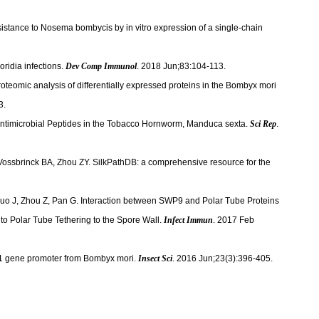
sistance to Nosema bombycis by in vitro expression of a single-chain
oridia infections.
Dev Comp Immunol
. 2018 Jun;83:104-113.
oteomic analysis of differentially expressed proteins in the Bombyx mori
3.
 Antimicrobial Peptides in the Tobacco Hornworm, Manduca sexta.
Sci Rep
.
ossbrinck BA, Zhou ZY. SilkPathDB: a comprehensive resource for the
 Luo J, Zhou Z, Pan G. Interaction between SWP9 and Polar Tube Proteins
to Polar Tube Tethering to the Spore Wall.
Infect Immun
. 2017 Feb
in-1 gene promoter from Bombyx mori.
Insect Sci
. 2016 Jun;23(3):396-405.