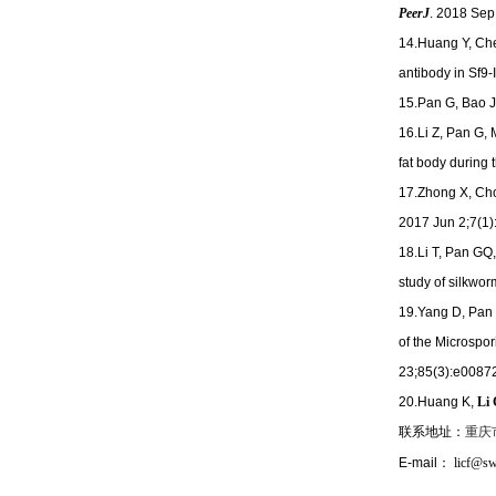
PeerJ
. 2018 Sep
14.Huang Y, Chen
antibody in Sf9-I
15.Pan G, Bao J
16.Li Z, Pan G, 
fat body during
17.Zhong X, C
2017 Jun 2;7(1)
18.Li T, Pan GQ
study of silkwo
19.Yang D, Pan 
of the Microspo
23;85(3):e0087
20.Huang K,
Li
联系地址：
重庆
E-mail
：
licf@sw