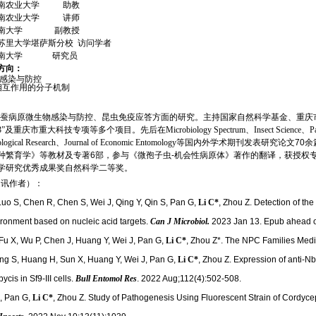
南农业大学
助教
南农业大学
讲师
南大学
副教授
苏里大学堪萨斯分校
访问学者
南大学
研究员
方向：
感染与防控
相互作用的分子机制
蚕病原微
生物感染与防控、昆虫免疫应答方面的研究。主持国家自然科学基金、重庆
3”
及重庆市重大科技专项等多个项目。先后在
Microbiology Spectrum
、
Insect Science
、
P
ological Research
、
Journal of Economic Entomology
等国内外学术期
刊发表研究论文
70
余
种繁育学》等教材及专著
6
部，参与《微孢子虫
-
机会性病原体》著作的翻译，获授权
学研究优秀成果奖自然科学二等奖。
通讯作者）：
 Luo S, Chen R, Chen S, Wei J, Qing Y, Qin S, Pan G,
Li C*
, Zhou Z. Detection of th
ironment based on nucleic acid targets.
Can J Microbiol.
2023 Jan 13. Epub ahead of
 Fu X, Wu P, Chen J, Huang Y, Wei J, Pan G,
Li C*
, Zhou Z*. The NPC Families Med
ng S, Huang H, Sun X, Huang Y, Wei J, Pan G,
Li C*
, Zhou Z. Expression of anti-N
is in Sf9-III cells.
Bull Entomol Res
. 2022 Aug;112(4):502-508.
J, Pan G,
Li C*
, Zhou Z. Study of Pathogenesis Using Fluorescent Strain of Cordyce