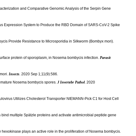
acterization and Comparative Genomic Analysis of the Serpin Gene
lovirus Expression System to Produce the RBD Domain of SARS-CoV-2 Spike
cis Provide Resistance to Microsporidia in Silkworm (Bombyx mori).
surface protein of sporoplasm, in Nosema bombycis infection.
Parasit
 mori.
Insects
. 2020 Sep 1;11(9):586.
ying mature Nosema bombycis spores.
J Invertebr Pathol
. 2020
ulovirus Utilizes Cholesterol Transporter NIEMANN-Pick C1 for Host Cell
 bind multiple Spätzle proteins and activate antimicrobial peptide gene
ry hexokinase plays an active role in the proliferation of Nosema bombycis.