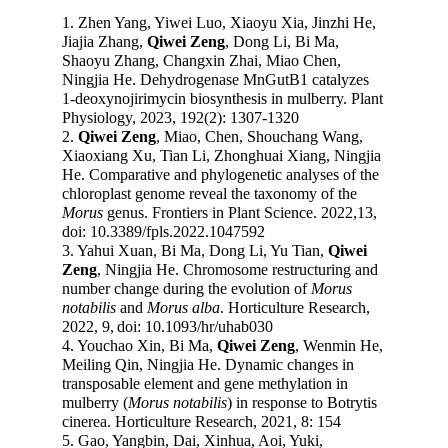
1. Zhen Yang, Yiwei Luo, Xiaoyu Xia, Jinzhi He,
Jiajia Zhang,
Qiwei Zeng
, Dong Li, Bi Ma,
Shaoyu Zhang, Changxin Zhai, Miao Chen,
Ningjia He. Dehydrogenase MnGutB1 catalyzes
1-deoxynojirimycin biosynthesis in mulberry. Plant
Physiology, 2023, 192(2): 1307-1320
2.
Qiwei Zeng
, Miao, Chen, Shouchang Wang,
Xiaoxiang Xu, Tian Li, Zhonghuai Xiang, Ningjia
He. Comparative and phylogenetic analyses of the
chloroplast genome reveal the taxonomy of the
Morus
genus. Frontiers in Plant Science. 2022,13,
doi: 10.3389/fpls.2022.1047592
3. Yahui Xuan, Bi Ma, Dong Li, Yu Tian,
Qiwei
Zeng
, Ningjia He. Chromosome restructuring and
number change during the evolution of
Morus
notabilis
and
Morus alba
. Horticulture Research,
2022, 9,
doi: 10.1093/hr/uhab030
4. Youchao Xin, Bi Ma,
Qiwei Zeng
, Wenmin He,
Meiling Qin, Ningjia He. Dynamic changes in
transposable element and gene methylation in
mulberry (
Morus notabilis
) in response to Botrytis
cinerea. Horticulture Research, 2021, 8: 154
5. Gao, Yangbin, Dai, Xinhua, Aoi, Yuki,