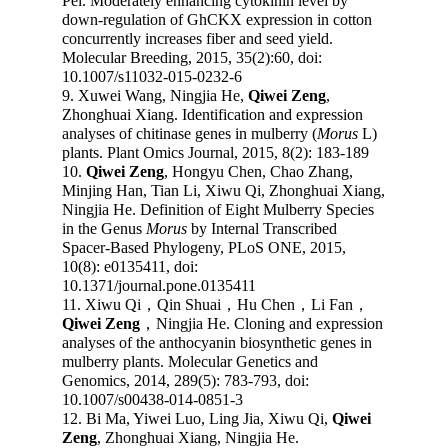
Pei. Moderately enhancing cytokinin level by
down-regulation of GhCKX expression in cotton
concurrently increases fiber and seed yield.
Molecular Breeding, 2015, 35(2):60, doi:
10.1007/s11032-015-0232-6
9. Xuwei Wang, Ningjia He,
Qiwei Zeng
,
Zhonghuai Xiang. Identification and expression
analyses of chitinase genes in mulberry (
Morus
L)
plants. Plant Omics Journal, 2015, 8(2): 183-189
10.
Qiwei Zeng
, Hongyu Chen, Chao Zhang,
Minjing Han, Tian Li, Xiwu Qi, Zhonghuai Xiang,
Ningjia He. Definition of Eight Mulberry Species
in the Genus
Morus
by Internal Transcribed
Spacer-Based Phylogeny, PLoS ONE, 2015,
10(8): e0135411, doi:
10.1371/journal.pone.0135411
11. Xiwu Qi
，
Qin Shuai
，
Hu Chen
，
Li Fan
，
Qiwei Zeng
，
Ningjia He. Cloning and expression
analyses of the anthocyanin biosynthetic genes in
mulberry plants. Molecular Genetics and
Genomics, 2014, 289(5): 783-793, doi:
10.1007/s00438-014-0851-3
12. Bi Ma, Yiwei Luo, Ling Jia, Xiwu Qi,
Qiwei
Zeng
, Zhonghuai Xiang, Ningjia He.