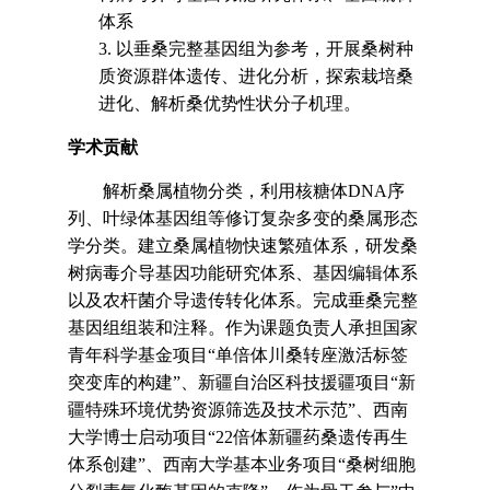
体系
3. 以垂桑完整基因组为参考，开展桑树种
质资源群体遗传、进化分析，探索栽培桑
进化、解析桑优势性状分子机理。
学术贡献
解析桑属植物分类，利用核糖体
DNA
序
列、叶绿体基因组等修订复杂多变的桑属形态
学分类。建立桑属植物快速繁殖体系，研发桑
树病毒介导基因功能研究体系、基因编辑体系
以及农杆菌介导遗传转化体系。完成
垂桑完整
基因组组装和注释。作为课题负责人承担国家
青年科学基金项目
“
单倍体川桑转座激活标签
突变库的构建
”
、新疆自治区科技援疆项目
“
新
疆特殊环境优势资源筛选及技术示范
”
、西南
大学博士启动项目
“22
倍体新疆药桑遗传再生
体系创建
”
、西南大学基本业务项目
“
桑树细胞