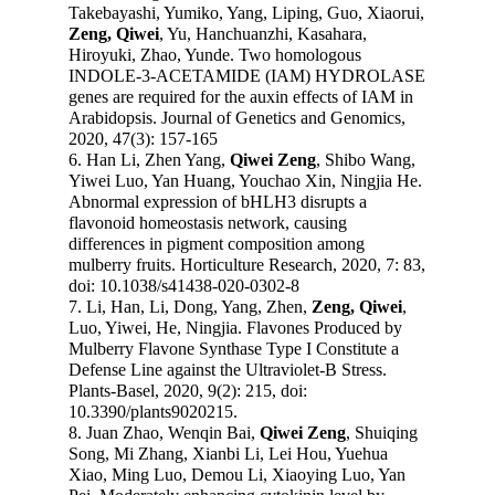
Takebayashi, Yumiko, Yang, Liping, Guo, Xiaorui,
Zeng, Qiwei
, Yu, Hanchuanzhi, Kasahara,
Hiroyuki, Zhao, Yunde. Two homologous
INDOLE-3-ACETAMIDE (IAM) HYDROLASE
genes are required for the auxin effects of IAM in
Arabidopsis. Journal of Genetics and Genomics,
2020, 47(3): 157-165
6. Han Li, Zhen Yang,
Qiwei Zeng
, Shibo Wang,
Yiwei Luo, Yan Huang, Youchao Xin, Ningjia He.
Abnormal expression of bHLH3 disrupts a
flavonoid homeostasis network, causing
differences in pigment composition among
mulberry fruits. Horticulture Research, 2020, 7: 83,
doi: 10.1038/s41438-020-0302-8
7. Li, Han, Li, Dong, Yang, Zhen,
Zeng, Qiwei
,
Luo, Yiwei, He, Ningjia. Flavones Produced by
Mulberry Flavone Synthase Type I Constitute a
Defense Line against the Ultraviolet-B Stress.
Plants-Basel, 2020, 9(2): 215, doi:
10.3390/plants9020215.
8. Juan Zhao, Wenqin Bai,
Qiwei Zeng
, Shuiqing
Song, Mi Zhang, Xianbi Li, Lei Hou, Yuehua
Xiao, Ming Luo, Demou Li, Xiaoying Luo, Yan