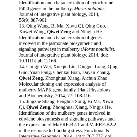
Identification and characterization of cytochrome
P450 genes in the mulberry,
Morus notabilis
.
Journal of integrative plant biology, 2014,
56(9):887-901
13. Qing Wang, Bi Ma, Xiwu Qi, Qing Guo,
Xuwei Wang,
Qiwei Zeng
and Ningjia He.
Identification and characterization of genes
involved in the jasmonate biosynthetic and
signaling pathways in mulberry (
Morus notabilis
).
Journal of integrative plant biology, 2014, doi:
10.1111/jipb.12166.
14. Congjin Wei, Xueqin Liu, Dingpei Long, Qing
Guo, Yuan Fang, Chenkai Bian, Dayan Zhang,
Qiwei Zeng
, Zhonghuai Xiang, Aichun Zhao.
Molecular cloning and expression analysis of
mulberry MAPK gene family. Plant Physiology
and Biochemistry, 2014, 77: 108-116.
15. Jingzhe Shang, Penghua Song, Bi Ma, Xiwu
Qi,
Qiwei Zeng
, Zhonghuai Xiang, Ningjia He.
Identification of the mulberry genes involved in
ethylene biosynthesis and signaling pathways and
the expression of MaERF-B2-1 and MaERF-B2-2
in the response to flooding stress. Functional &
Integrative Genomics, 2014, 14(4):767-777, doi: