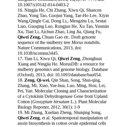
10.1007/s10142-014-0403-2
16. Ningjia He, Chi Zhang, Xiwu Qi, Shancen
Zhao, Yong Tao, Guojun Yang, Tae-Ho Lee, Xiyin
Wang,Qingle Cai, Dong Li,, Mengzhu Lu, Sentai
Liao, Guoqing Luo, Rongjun He, Xu Tan, Yunmin
Xu, Tian Li, Aichun Zhao, Ling Jia, Qiang Fu,
Qiwei Zeng,
Chuan Gao etc. Draft genome
sequence of the mulberry tree
Morus notabilis
.
Nature Communications, 2013, doi:
10.1038/ncomms3445.
17. Tian Li, Xiwu Qi,
Qiwei Zeng
, Zhonghuai
Xiang and Ningjia He. MorusDB: a resource for
mulberry genomics and genome biology. Database
(Oxford), 2013, doi: 10.1093/database/bau054.
18.
Zeng, Qi-wei
, Qin Shan, Song, Shui-qing,
Zhang, Mi, Xiao, Yue-hua, Luo, Ming, Hou, Lei,
Pei, Yan. Molecular Cloning and Characterization
of a Cytokinin Dehydrogenase Gene from Upland
Cotton (
Gossypium hirsutum
L.). Plant Molecular
Biology Reporter, 2012, 30(1): 1-9
19. Mi Zhang, Xuelian Zheng, Shuiqing Song,
Qiwei Zeng
, et al. Spatiotemporal manipulation of
auxin biosynthesis in cotton ovule epidermal cells