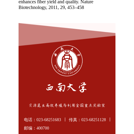
enhances fiber yield and quality. Nature
Biotechnology, 2011, 29, 453–458
电话：023-68251683
传真：023-68251128
邮编：400700