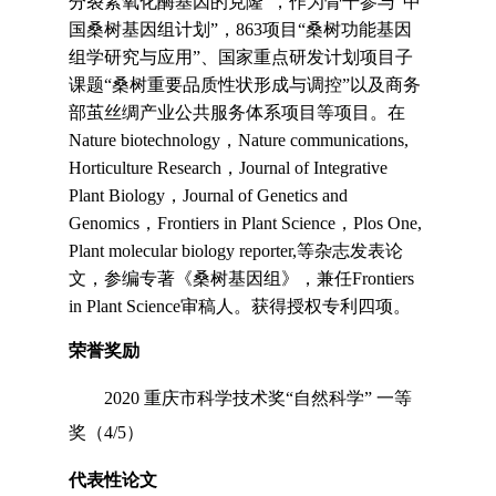
分裂素氧化酶基因的克隆
”
，作为骨干参与
”
中
国桑树基因组计划
”
，
863
项目
“
桑树功能基因
组学研究与应用
”
、国家重点研发计划项目子
课题
“
桑树重要品质性状形成与调控
”
以及商务
部茧丝绸产业公共服务体系项目等项目。在
Nature biotechnology
，
Nature communications,
Horticulture Research
，
Journal of Integrative
Plant Biology
，
Journal of Genetics and
Genomics
，
Frontiers in Plant Science
，
P
lo
s One,
Plant molecular biology reporter,
等杂志发表论
文，参编专著《桑树基因组》，兼任
Frontiers
in Plant Science
审稿人。获得授权专利四项。
荣誉奖励
2020
重庆市科学技术奖
“
自然科学
”
一等
奖（
4/5
）
代表性论文