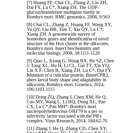
[7] Huang FF, Chai CL, Zhang Z, Liu ZH,
Dai FY, Lu C*, Xiang ZH. The UDP-
glucosyltransferase multigene family in
Bombyx mori. BMC genomics, 2008, 9:563
[8] Chai CL, Zhang Z, Huang FF, Wang XY,
Yu QY, Liu BB, Tian T, Xia QY, Lu C*,
Xiang ZH. A genomewide survey of
homeobox genes and identification of novel
structure of the Hox cluster in the silkworm,
Bombyx mori. Insect biochemistry and
molecular biology, 2008, 38:1111-1120
[9] Qiao L, Xiong G, Wang RX, He SZ, Chen
J, Tong XL, Hu H, Li CL, Gai TT, Xin YQ,
Liu X F, Chen B, Xiang ZH, Lu C*, Dai FY.
Mutation of a cuticular protein, BmorCPR2,
alters larval body shape and adaptability in
silkworm, Bombyx mori. Genetics, 2014,
196:1103-1115
[10] Dong ZQ, Zhang J, Chen XM, He Q,
Cao MY, Wang L, Li HQ, Dong XL, Pan
CX, Lu C*,Pan MH*. Bombyx mori
nucleopolyhedrovirus ORF79 is a per os
infectivity factor ssociated with the PIFs
complex. Virus Research, 2014, 184:62-70
[11] Zhang J, He Q, Zhang CD, Chen XY,