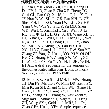
代表性论文/论著：(*为通讯作者)
[1] Xia QY#, Zhou ZY#, Lu C#, Cheng DJ,
Dai FY, Li B, Zhao P, Zha XF, Cheng TC,
Chai CL, Pan GQ, Xu JS, Liu C, Lin Y, Qian
JF, Hou Y, Wu ZL, Li GR, Pan MH, Li CF,
Shen YH, Lan XQ, Yuan LW, Li T, Xu HF,
Yang GW, Wan YJ, Zhu Y, Yu MD, Shen
WD, Wu DY, Xiang ZH, Yu J, Wang J, Li
RQ, Shi JP, Li H, Li GY, Su JN, Wang XL, Li
GQ, Zhang ZJ, Wu QF, Li J, Zhang QP, Wei
N, Xu JZ, Sun HB, Dong L, Liu DY, Zhao
SL, Zhao XL, Meng QS, Lan FD, Huang
XG, Li YZ, Fang L, Li CF, Li DW, Sun YQ,
Zhang ZP, Yang Z, Huang YQ, Xi Y, Qi QH,
He DD, Huang HY, Zhang XW, Wang ZQ,
Li WJ, Cao YZ, Yu YP, Yu H, Li JH, Ye JH,
ET AL. A draft sequence for the genome of
the domesticated silkworm (Bombyx mori).
Science, 2004, 306:1937-1940
[2] Miao XX, Xu SJ, Li MH, Li MW, Huang
JH, Dai FY, Marino SW, Mills DR, Zeng PY,
Mita K, Jia SH, Zhang Y, Liu WB, Xiang H,
Guo QH, Xu AY, Kong XY, Lin HX, Shi YZ,
Lu G, Zhang XL, Huang W, Yasukochi Y,
Sugasaki T, Shimada T, Nagaraju J, Xiang
ZH, Wang SY*, Goldsmith MR*, Lu C*,
Zhao GP*, Huang YP*. Simple sequence