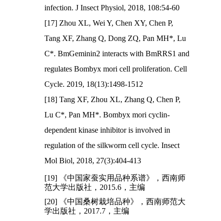
infection. J Insect Physiol, 2018, 108:54-60
[17] Zhou XL, Wei Y, Chen XY, Chen P,
Tang XF, Zhang Q, Dong ZQ, Pan MH*, Lu
C*. BmGeminin2 interacts with BmRRS1 and
regulates Bombyx mori cell proliferation. Cell
Cycle. 2019, 18(13):1498-1512
[18] Tang XF, Zhou XL, Zhang Q, Chen P,
Lu C*, Pan MH*. Bombyx mori cyclin-
dependent kinase inhibitor is involved in
regulation of the silkworm cell cycle. Insect
Mol Biol, 2018, 27(3):404-413
[19] 《中国家蚕实用品种系谱》，西南师
范大学出版社，2015.6，主编
[20] 《中国桑树栽培品种》，西南师范大
学出版社，2017.7，主编