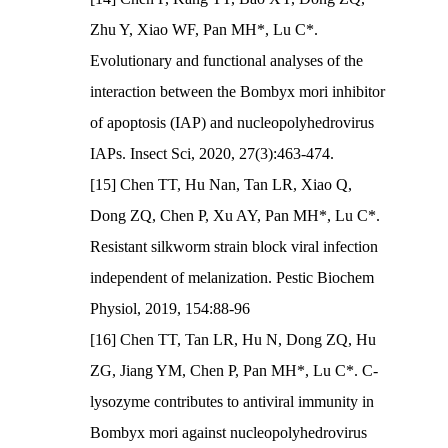
Zhu Y, Xiao WF, Pan MH*, Lu C*.
Evolutionary and functional analyses of the
interaction between the Bombyx mori inhibitor
of apoptosis (IAP) and nucleopolyhedrovirus
IAPs. Insect Sci, 2020, 27(3):463-474.
[15] Chen TT, Hu Nan, Tan LR, Xiao Q,
Dong ZQ, Chen P, Xu AY, Pan MH*, Lu C*.
Resistant silkworm strain block viral infection
independent of melanization. Pestic Biochem
Physiol, 2019, 154:88-96
[16] Chen TT, Tan LR, Hu N, Dong ZQ, Hu
ZG, Jiang YM, Chen P, Pan MH*, Lu C*. C-
lysozyme contributes to antiviral immunity in
Bombyx mori against nucleopolyhedrovirus