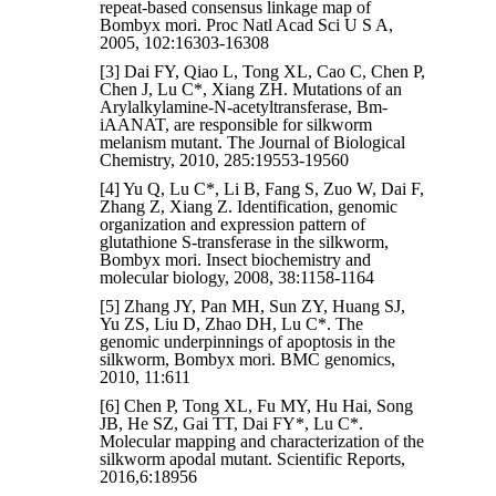
repeat-based consensus linkage map of
Bombyx mori. Proc Natl Acad Sci U S A,
2005, 102:16303-16308
[3] Dai FY, Qiao L, Tong XL, Cao C, Chen P,
Chen J, Lu C*, Xiang ZH. Mutations of an
Arylalkylamine-N-acetyltransferase, Bm-
iAANAT, are responsible for silkworm
melanism mutant. The Journal of Biological
Chemistry, 2010, 285:19553-19560
[4] Yu Q, Lu C*, Li B, Fang S, Zuo W, Dai F,
Zhang Z, Xiang Z. Identification, genomic
organization and expression pattern of
glutathione S-transferase in the silkworm,
Bombyx mori. Insect biochemistry and
molecular biology, 2008, 38:1158-1164
[5] Zhang JY, Pan MH, Sun ZY, Huang SJ,
Yu ZS, Liu D, Zhao DH, Lu C*. The
genomic underpinnings of apoptosis in the
silkworm, Bombyx mori. BMC genomics,
2010, 11:611
[6] Chen P, Tong XL, Fu MY, Hu Hai, Song
JB, He SZ, Gai TT, Dai FY*, Lu C*.
Molecular mapping and characterization of the
silkworm apodal mutant. Scientific Reports,
2016,6:18956