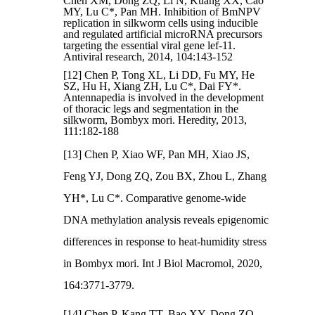
Chen XM, Dong ZQ, Li N, Kuang XX, Cao
MY, Lu C*, Pan MH. Inhibition of BmNPV
replication in silkworm cells using inducible
and regulated artificial microRNA precursors
targeting the essential viral gene lef-11.
Antiviral research, 2014, 104:143-152
[12] Chen P, Tong XL, Li DD, Fu MY, He
SZ, Hu H, Xiang ZH, Lu C*, Dai FY*.
Antennapedia is involved in the development
of thoracic legs and segmentation in the
silkworm, Bombyx mori. Heredity, 2013,
111:182-188
[13] Chen P, Xiao WF, Pan MH, Xiao JS,
Feng YJ, Dong ZQ, Zou BX, Zhou L, Zhang
YH*, Lu C*. Comparative genome-wide
DNA methylation analysis reveals epigenomic
differences in response to heat-humidity stress
in Bombyx mori. Int J Biol Macromol, 2020,
164:3771-3779.
[14] Chen P, Kang TT, Bao XY, Dong ZQ,