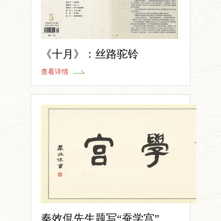
《十月》：丝路驼铃
查看详情
秦效侃先生题写“蚕学宫”